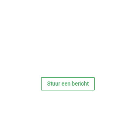
vraag of zorg.
Laat me meedenken, dan krijg je altijd
antwoord.
Als het kan geef ik direct informatie of
advies,
anders doe ik een voorstel voor een
telefonisch consult.
Stuur een bericht